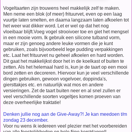
Vogeltaarten zijn trouwens heel makkelijk zelf te maken.
Men neme een blok (of meer) frituurvet, even op een laag
vuurtje laten smelten, en daarna langzaam laten afkoelen tot
het weer wat dikker word. Let er wel op dat het nog
vloeibaar blijft.Voeg vogel strooivoer toe en giet het mengsel
in een mooie vorm. Ik gebruik een silicone tulband vorm,
maar er zijn genoeg andere leuke vormen die je kunt
gebruiken, zoals bijvoorbeeld lege pudding verpakkingen
etc. Laat het frituurvet nu geheel afkoelen en hard worden.
Dit gaat het makkelijkst door het in de koelkast of buiten te
zetten. Als het helemaal hard is, kun je de taart op een mooi
bord zetten en decoreren. Hiervoor kun je veel verschillende
dingen gebruiken, gewoon vogelvoer, doppinda's,
giersttakjes etc. en natuurlijk wat mos en andere
versieringen. Zet de taart buiten neer en al snel zullen er
veel verschillende soorten vogeltjes komen proeven van
deze overheerlijke traktatie!
Denken jullie nog aan de Give-Away?! Je kan meedoen t/m
zondag 23 december
.
Voor nu wens ik iedereen veel plezier met het voorbereiden
van alle feestelijkheden en hele fijne kerstdagen!!