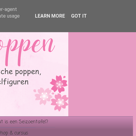
er-agent
rate usage
LEARN MORE
GOT IT
 is een Seizoentafel?
hop & cursus