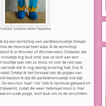
Toverbal (ontwerp atelier Pippilotta)
ik bij een workshop een aardbeivrouwtje (helaas
r hoe de mevrouw heet waar ik de workshop
eloof ik in Wormer of Wormerveer). Ondanks dat
 vrouwtje erg leuk vind, was ze toch aan een
t hoofdje was niet zo mooi, en ook de rest was
e periode dat ik nog weinig ervaring had. Dus ik
haald. Omdat ik het formaat van de popjes van
vind besloot ik dat dit aarbeienvrouwtje ook dat
. De wol voor haar 'rok' heb ik opnieuw gekaard en
d bewerkt, zodat die weer helemaal mooi is. Hier
uwe en oude popje, toch leuk om zo de verschillen