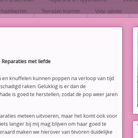
rk & bestellen
Reparatie & Poppendokter
Works
choolfeesten
Tevreden klanten
Was advies
Reparaties met liefde
n en knuffe
len kunnen poppen na verloop van tijd
eschadigd raken. Gelukkig is er dan de
chade is goed te herstellen, zodat de pop weer jaren
paraties meteen uitvoeren, maar het komt ook voor
iets langer bij mij mag blijven om haar goed te
teraard maken we hierover van tevoren duidelijke