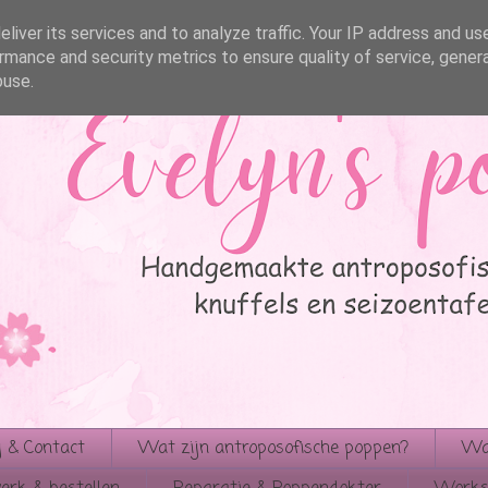
liver its services and to analyze traffic. Your IP address and us
rmance and security metrics to ensure quality of service, gene
buse.
 & Contact
Wat zijn antroposofische poppen?
Wat