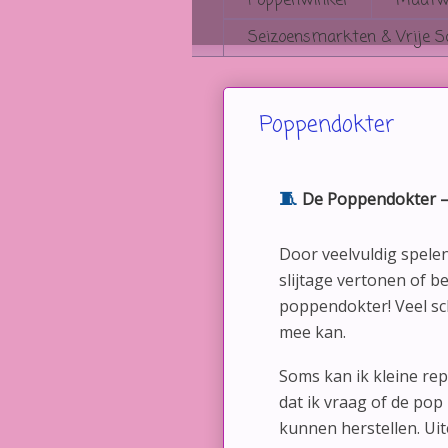
Poppenwinkel
Maatwe
Seizoensmarkten & Vrije S
Poppendokter
🧵
De Poppendokter – 
Door veelvuldig spele
slijtage vertonen of b
poppendokter
! Veel s
mee kan.
Soms kan ik kleine re
dat ik vraag of de pop 
kunnen herstellen. Ui