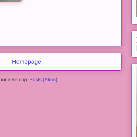
Homepage
bonneren op:
Posts (Atom)