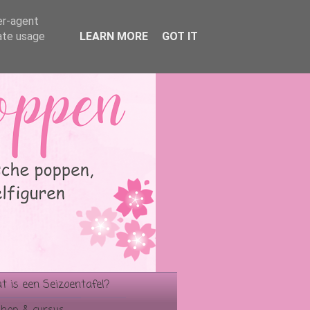
er-agent
rate usage
LEARN MORE
GOT IT
 is een Seizoentafel?